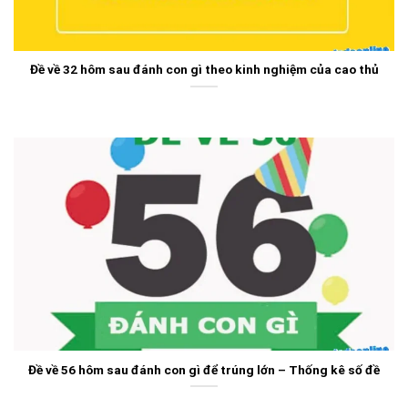
Đề về 32 hôm sau đánh con gì theo kinh nghiệm của cao thủ
Đề về 56 hôm sau đánh con gì để trúng lớn – Thống kê số đề