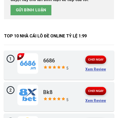
TOP 10 NHÀ CÁI LÔ ĐỀ ONLINE TỶ LỆ 1:99
1
6686
CHƠI NGAY
5
Xem Review
2
Bk8
CHƠI NGAY
5
Xem Review