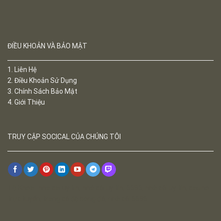
ĐIỀU KHOẢN VÀ BẢO MẬT
1.
Liên Hệ
2.
Điều Khoản Sử Dụng
3.
Chính Sách Bảo Mật
4.
Giới Thiệu
TRUY CẬP SOCICAL CỦA CHÚNG TÔI
Từ Khóa :
nha cai uy tin
,
nhà cái uy tín
,
6686
,
nhà cái uy tín
,
casino
trực tuyến
,
trang cá độ bóng đá
,
nhà cái 6686