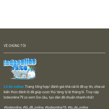
VỀ CHÚNG TÔI​
Lô đề online
: Trang tổng hợp/ đánh giá nhà cái lô đề uy tín, chia sẻ
kiến thức đánh lô đề giúp cược thủ tăng tỷ lệ thắng lô. Truy cập
lodeonline79.co xem Soi cầu, tạo dàn đề chuẩn nhanh nhất.
#lodeonline, #lô_đề_online, #lodeonline79, #lo_de_online