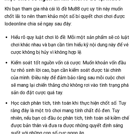
Khi bạn tham gia nhà cái lô đề Mu88 cực uy tín này muốn
chốt lãi to nên tham khảo một số bí quyết chơi chơi được
lodeonline chia sẻ ngay sau đây:
Hiểu rõ quy luật chơi lô đề: Mỗi một sản phẩm sẽ có luật
chơi khác nhau và bạn cần tìm hiểu kỹ nội dung này để vé
cược không bị hủy vì không hợp lệ.
Kiểm soát tốt nguồn vốn cá cược: Muốn khoản vốn đầu
tư nhỏ sinh lời cao, bạn cần kiểm soát được tài chính
của mình. Điều này để đảm bảo rằng sau mỗi cuộc chơi
sẽ mang lại chiến thắng chứ không rơi vào tình trạng phá
sản do đặt cược quá tay.
Học cách phân tích, tính toán khi thực hiện chốt số: Tuy
rằng đây là một trò chơi mang tính chất đỏ đen. Tuy
nhiên, nếu bạn có đầu óc phân tích, tính toán sẽ kiềm chế
được bản thân và đưa ra được những quyết định sáng
suốt với những con số cực ngon ăn.