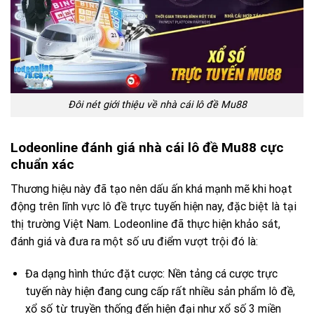
Đôi nét giới thiệu về nhà cái lô đề Mu88
Lodeonline đánh giá nhà cái lô đề Mu88 cực
chuẩn xác
Thương hiệu này đã tạo nên dấu ấn khá mạnh mẽ khi hoạt
động trên lĩnh vực lô đề trực tuyến hiện nay, đặc biệt là tại
thị trường Việt Nam. Lodeonline đã thực hiện khảo sát,
đánh giá và đưa ra một số ưu điểm vượt trội đó là:
Đa dạng hình thức đặt cược: Nền tảng cá cược trực
tuyến này hiện đang cung cấp rất nhiều sản phẩm lô đề,
xổ số từ truyền thống đến hiện đại như xổ số 3 miền