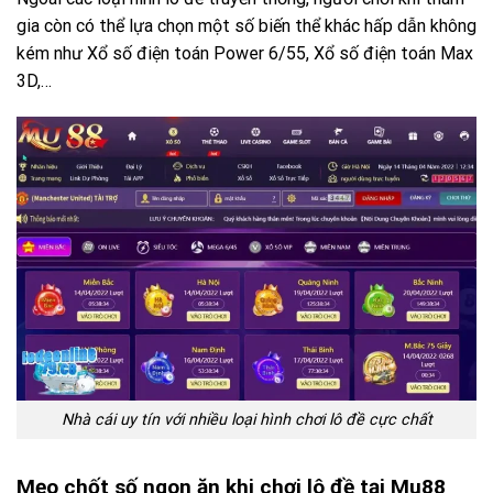
gia còn có thể lựa chọn một số biến thể khác hấp dẫn không
kém như Xổ số điện toán Power 6/55, Xổ số điện toán Max
3D,…
Nhà cái uy tín với nhiều loại hình chơi lô đề cực chất
Mẹo chốt số ngon ăn khi chơi lô đề tại Mu88