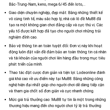
Bắc-Trung-Nam, keno, mega 6/45 đến loto,…
Giao diện chuyên nghiệp, đẹp mắt: Bằng những thiết kế
vô cùng tinh tế, màu sắc hợp lý, nhà cái lô đề Mu88 đã
tạo ra một không gian chơi đẳng cấp và cực thú vị. Các
yếu tố được kết hợp đã tạo cho người chơi những trải
nghiệm đỉnh cao.
Bảo vệ thông tin an toàn tuyệt đối: Đơn vị này khi hoạt
động luôn đặt vấn đề đảm bảo an toàn thông tin cá nhân
và tài khoản của người chơi lên hàng đầu trong mục tiêu
phát triển của mình.
Thao tác đặt cược đơn giản và tiện lợi: Lodeonline đánh
giá khá cao về ưu điểm này tại Mu88. Bằng những công
nghệ hiện đại nhất giúp cho người chơi dễ dàng tiếp cận
và tham gia chốt số đơn giản và cực nhanh chóng.
Mức giá trả thưởng cao: Mu88 tự tin là một trong những
thương hiệu mang đến cho người chơi tỷ lệ trả thưởng