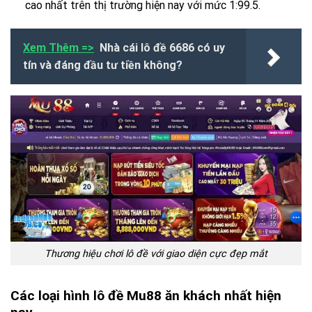
cao nhất trên thị trường hiện nay với mức 1:99.5.
Xem Thêm =>
Nhà cái lô đề 6686 có uy
tín và đáng đầu tư tiền không?
Thương hiệu chơi lô đề với giao diện cực đẹp mắt
Các loại hình lô đề Mu88 ăn khách nhất hiện