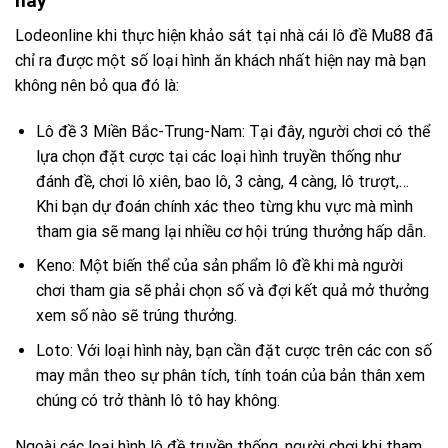
nay
Lodeonline khi thực hiện khảo sát tại nhà cái lô đề Mu88 đã
chỉ ra được một số loại hình ăn khách nhất hiện nay mà bạn
không nên bỏ qua đó là:
Lô đề 3 Miền Bắc-Trung-Nam: Tại đây, người chơi có thể
lựa chọn đặt cược tại các loại hình truyền thống như
đánh đề, chơi lô xiên, bao lô, 3 càng, 4 càng, lô trượt,…
Khi bạn dự đoán chính xác theo từng khu vực mà mình
tham gia sẽ mang lại nhiều cơ hội trúng thưởng hấp dẫn.
Keno: Một biến thể của sản phẩm lô đề khi mà người
chơi tham gia sẽ phải chọn số và đợi kết quả mở thưởng
xem số nào sẽ trúng thưởng.
Loto: Với loại hình này, bạn cần đặt cược trên các con số
may mắn theo sự phân tích, tính toán của bản thân xem
chúng có trở thành lô tô hay không.
Ngoài các loại hình lô đề truyền thống, người chơi khi tham