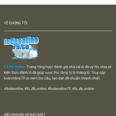
VỀ CHÚNG TÔI​
Lô đề online
: Trang tổng hợp/ đánh giá nhà cái lô đề uy tín, chia sẻ
kiến thức đánh lô đề giúp cược thủ tăng tỷ lệ thắng lô. Truy cập
lodeonline79.co xem Soi cầu, tạo dàn đề chuẩn nhanh nhất.
#lodeonline, #lô_đề_online, #lodeonline79, #lo_de_online
ĐIỀU KHOẢN VÀ BẢO MẬT