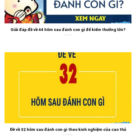
Giải đáp đề về 44 hôm sau đánh con gì để kiếm thưởng lớn?
Đề về 32 hôm sau đánh con gì theo kinh nghiệm của cao thủ