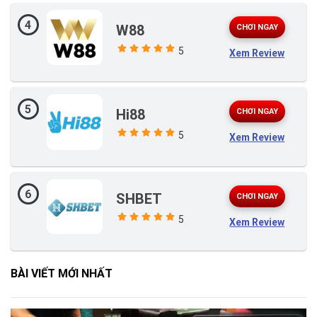
4
W88
CHƠI NGAY
5
Xem Review
5
Hi88
CHƠI NGAY
5
Xem Review
6
SHBET
CHƠI NGAY
5
Xem Review
BÀI VIẾT MỚI NHẤT