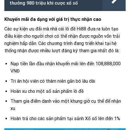
thưởng 980 triệu khi cược xổ số
Khuyến mãi đa dạng với giá trị thực nhận cao
Các sự kiện ưu đãi mà nhà cái lô đề Hi88 đưa ra luôn tạo
điều kiện cho người chơi có thể nhận được nguồn vốn trải
nghiệm hấp dẫn. Các chương trình đang triển khai tại hệ
thống nhận được nhiều lượt đăng ký tham gia nhất đó là:
Nạp tiền lần đầu nhận khuyến mãi lên đến 108,888,000
VNĐ
Tri ân hội viên có thâm niên gắn bó lâu dài
Hoàn xu cho một số sản phẩm lô đề
Tham gia điểm danh vào một khung giờ cụ thể để nhận
xu
Hoàn trả cho các sản phẩm tại sảnh Xổ số lên đến 1%