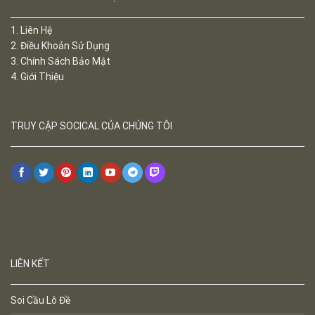
1.
Liên Hệ
2.
Điều Khoản Sử Dụng
3.
Chính Sách Bảo Mật
4.
Giới Thiệu
TRUY CẬP SOCICAL CỦA CHÚNG TÔI
Từ Khóa :
nha cai uy tin
,
nhà cái uy tín
,
6686
,
nhà cái uy tín
,
casino
trực tuyến
,
trang cá độ bóng đá
,
nhà cái 6686
LIÊN KẾT
Soi Cầu Lô Đề