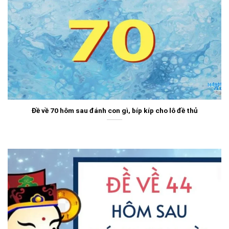
Đề về 70 hôm sau đánh con gì, bíp kíp cho lô đề thủ