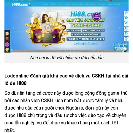
Nhà cái lô đề với nhiều ưu đãi hấp dẫn
Lodeonline đánh giá khá cao về dịch vụ CSKH tại nhà cái
lô đề Hi88
Sở dĩ, nền tảng cá cược này được lòng cộng đồng game thủ
bởi các nhân viên CSKH luôn nắm bắt được tâm lý và hiểu
được nhu cầu của người chơi. Ngoài ra, đội ngũ này còn
được Hi88 chú trọng và đầu tư cho việc đào tạo về chuyên
môn lẫn nghiệp vụ để phục vụ khách hàng một cách tốt
nhất.