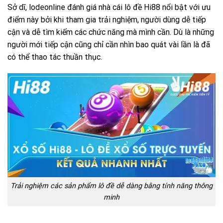
Sở dĩ, lodeonline đánh giá nhà cái lô đề Hi88 nổi bật với ưu
điểm này bởi khi tham gia trải nghiệm, người dùng dễ tiếp
cận và dễ tìm kiếm các chức năng mà mình cần. Dù là những
người mới tiếp cận cũng chỉ cần nhìn bao quát vài lần là đã
có thể thao tác thuần thục.
Trải nghiệm các sản phẩm lô đề dễ dàng bằng tính năng thông
minh