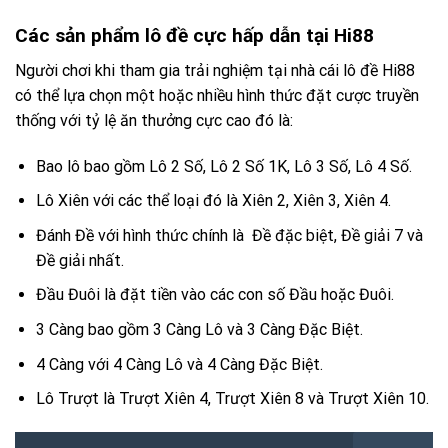
Các sản phẩm lô đề cực hấp dẫn tại Hi88
Người chơi khi tham gia trải nghiệm tại nhà cái lô đề Hi88
có thể lựa chọn một hoặc nhiều hình thức đặt cược truyền
thống với tỷ lệ ăn thưởng cực cao đó là:
Bao lô bao gồm Lô 2 Số, Lô 2 Số 1K, Lô 3 Số, Lô 4 Số.
Lô Xiên với các thể loại đó là Xiên 2, Xiên 3, Xiên 4.
Đánh Đề với hình thức chính là Đề đặc biệt, Đề giải 7 và
Đề giải nhất.
Đầu Đuôi là đặt tiền vào các con số Đầu hoặc Đuôi.
3 Càng bao gồm 3 Càng Lô và 3 Càng Đặc Biệt.
4 Càng với 4 Càng Lô và 4 Càng Đặc Biệt.
Lô Trượt là Trượt Xiên 4, Trượt Xiên 8 và Trượt Xiên 10.