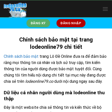
Skip
to
content
ĐĂNG KÝ
ĐĂNG NHẬP
Chính sách bảo mật tại trang
lodeonline79 chi tiết
Chính sách bảo mật
trang Lô Đề Online đưa ra để đảm bảo
rằng mọi thông tin cá nhân và lịch sử truy cập, tìm kiếm
thông tin của người dùng được bảo mật tuyệt đối. Cùng
chúng tôi tìm hiểu nội dung chi tiết tại mục này đang được
chia sẻ trên
lodeonline79.co
dưới nội dung ngay sau đây.
Dữ liệu cá nhân người dùng mà lodeonline thu
thập
Đây là một website chia sẻ thông tin và kiến thức về bộ