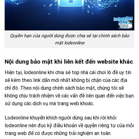
Quyền hạn của người dùng được chia sẻ tại chính sách bảo
mật lodeonline
Nội dung bảo mật khi liên kết đến website khác
Hiện tại, lodeonline khi chia sẻ top nhà cái chơi lô đề uy tín
sẽ kèm theo link dẫn mới nhất không bị chặn của các địa
chỉ đó. Theo nội dung chính sách bảo mật, chúng tôi sẽ
không chịu trách nhiệm về các vấn đề liên quan đến việc bạn
sử dụng các dịch vụ mà trang web khoác.
Lodeonline khuyến khích người dùng sau khi rời khỏi
lodeonline nên đọc kỹ điều khoản về quyền riêng tư của mỗi
trang web để có được những trải nghiệm an toàn.