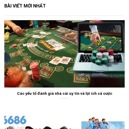
BÀI VIẾT MỚI NHẤT
Các yếu tố đánh giá nhà cái uy tín và lợi ích cá cược