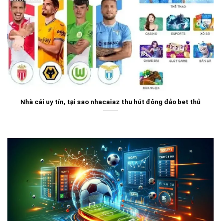
Nhà cái uy tín, tại sao nhacaiaz thu hút đông đảo bet thủ