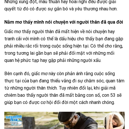
Những xung đột, mâu thuẫn hay hoài nghi đều được giải
quyết từ đó có được sự gắn bó và yêu thương nhau hơn.
Nằm mơ thấy mình nói chuyện với người thân đã qua đời
Giấc mơ thấy người thân đã mất hiện về nói chuyện hay
tranh cãi với mình có thể là dấu hiệu cho thấy bạn đang gặp
phải nhiều rắc rối trong cuộc sống hiện tại. Có thể cho rằng,
trong tương lai gần bạn sẽ phải đối mặt với những mối
quan hệ phức tạp hay gặp phải những người xấu.
Bên cạnh đó, giấc mơ này còn phản ánh rằng cuộc sống
thực tại của bạn đang thiếu vắng đi sự chăm sóc, quan tâm
từ những người thân thích. Tuy nhiên đổi lại, khi giải mã
chiêm bao thấy người thân đã mất bằng con số, con 53 sẽ
giúp bạn có được cơ hội đổi đời một cách nhanh chóng.