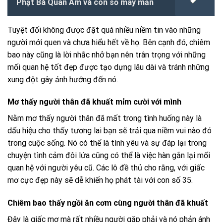
Phật Bà Quan Âm và con số may mắn
Tuyệt đối không được đặt quá nhiều niềm tin vào những
người mới quen và chưa hiểu hết về họ. Bên cạnh đó, chiêm
bao này cũng là lời nhắc nhở bạn nên trân trọng với những
mối quan hệ tốt đẹp được tạo dựng lâu dài và tránh những
xung đột gây ảnh hưởng đến nó.
Mơ thấy người thân đã khuất mỉm cười với mình
Nằm mơ thấy người thân đã mất trong tình huống này là
dấu hiệu cho thấy tương lai bạn sẽ trải qua niềm vui nào đó
trong cuộc sống. Nó có thể là tình yêu và sự đáp lại trong
chuyện tình cảm đôi lứa cũng có thể là việc hàn gắn lại mối
quan hệ với người yêu cũ. Các lô đề thủ cho rằng, với giấc
mơ cực đẹp này sẽ dễ khiến họ phát tài với con số 35.
Chiêm bao thấy ngồi ăn cơm cùng người thân đã khuất
Đây là giấc mơ mà rất nhiều người gặp phải và nó phản ánh