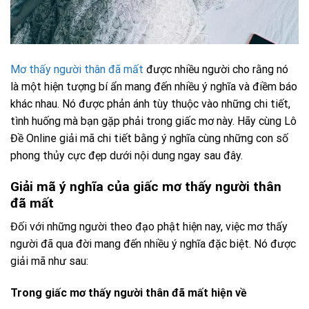
Mơ thấy người thân đã mất
được nhiều người cho rằng nó
là một hiện tượng bí ẩn mang đến nhiều ý nghĩa và điềm báo
khác nhau. Nó được phản ánh tùy thuộc vào những chi tiết,
tình huống mà bạn gặp phải trong giấc mơ này. Hãy cùng Lô
Đề Online giải mã chi tiết bằng ý nghĩa cùng những con số
phong thủy cực đẹp dưới nội dung ngay sau đây.
Giải mã ý nghĩa của giấc mơ thấy người thân
đã mất
Đối với những người theo đạo phật hiện nay, việc mơ thấy
người đã qua đời mang đến nhiều ý nghĩa đặc biệt. Nó được
giải mã như sau:
Trong giấc mơ thấy người thân đã mất hiện về