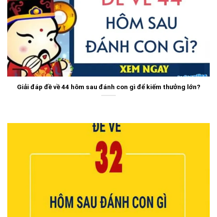
Giải đáp đề về 44 hôm sau đánh con gì để kiếm thưởng lớn?