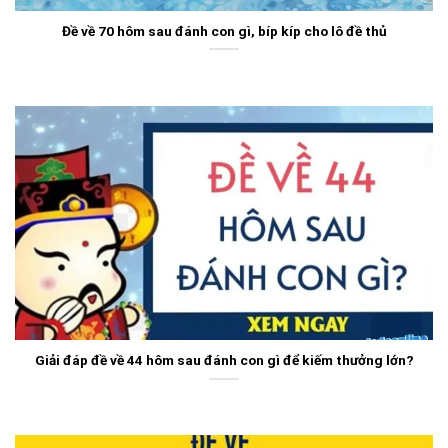
Đề về 70 hôm sau đánh con gì, bíp kíp cho lô đề thủ
Giải đáp đề về 44 hôm sau đánh con gì để kiếm thưởng lớn?