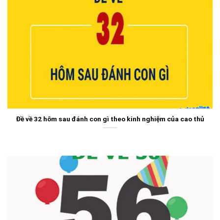
Đề về 32 hôm sau đánh con gì theo kinh nghiệm của cao thủ