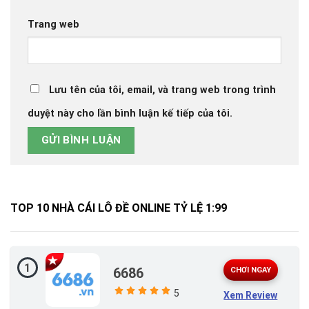
Trang web
Lưu tên của tôi, email, và trang web trong trình
duyệt này cho lần bình luận kế tiếp của tôi.
TOP 10 NHÀ CÁI LÔ ĐỀ ONLINE TỶ LỆ 1:99
1
6686
CHƠI NGAY
5
Xem Review