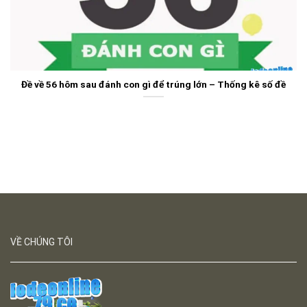
Đề về 56 hôm sau đánh con gì để trúng lớn – Thống kê số đề
VỀ CHÚNG TÔI​