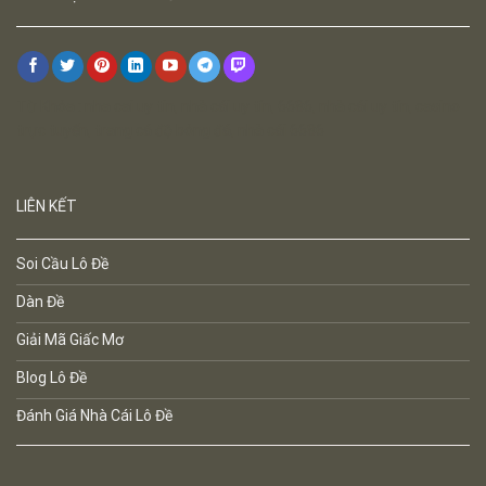
Từ Khóa :
nha cai uy tin
,
nhà cái uy tín
,
6686
,
nhà cái uy tín
,
casino
trực tuyến
,
trang cá độ bóng đá
,
nhà cái 6686
LIÊN KẾT
Soi Cầu Lô Đề
Dàn Đề
Giải Mã Giấc Mơ
Blog Lô Đề
Đánh Giá Nhà Cái Lô Đề