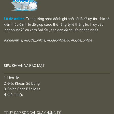
Lô đề online
: Trang tổng hợp/ đánh giá nhà cái lô đề uy tín, chia sẻ
kiến thức đánh lô đề giúp cược thủ tăng tỷ lệ thắng lô. Truy cập
lodeonline79.co xem Soi cầu, tạo dàn đề chuẩn nhanh nhất.
#lodeonline, #lô_đề_online, #lodeonline79, #lo_de_online
ĐIỀU KHOẢN VÀ BẢO MẬT
1.
Liên Hệ
2.
Điều Khoản Sử Dụng
3.
Chính Sách Bảo Mật
4.
Giới Thiệu
TRUY CẬP SOCICAL CỦA CHÚNG TÔI