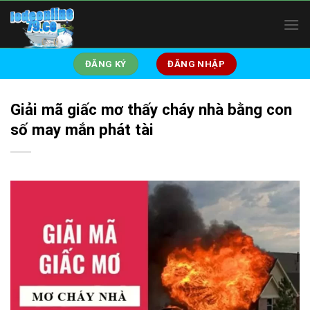
Skip
to
content
ĐĂNG KÝ
ĐĂNG NHẬP
Giải mã giấc mơ thấy cháy nhà bằng con
số may mắn phát tài