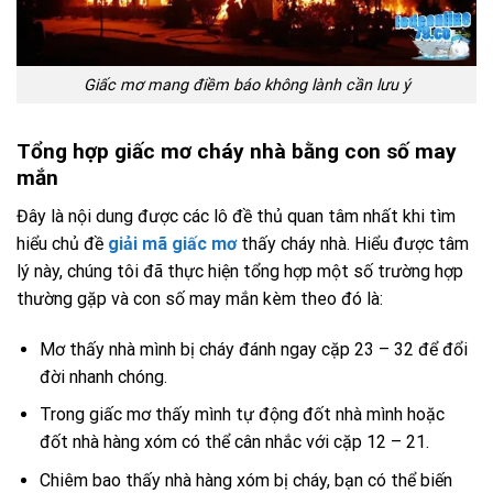
Giấc mơ mang điềm báo không lành cần lưu ý
Tổng hợp giấc mơ cháy nhà bằng con số may
mắn
Đây là nội dung được các lô đề thủ quan tâm nhất khi tìm
hiểu chủ đề
giải mã giấc mơ
thấy cháy nhà. Hiểu được tâm
lý này, chúng tôi đã thực hiện tổng hợp một số trường hợp
thường gặp và con số may mắn kèm theo đó là:
Mơ thấy nhà mình bị cháy đánh ngay cặp 23 – 32 để đổi
đời nhanh chóng.
Trong giấc mơ thấy mình tự động đốt nhà mình hoặc
đốt nhà hàng xóm có thể cân nhắc với cặp 12 – 21.
Chiêm bao thấy nhà hàng xóm bị cháy, bạn có thể biến