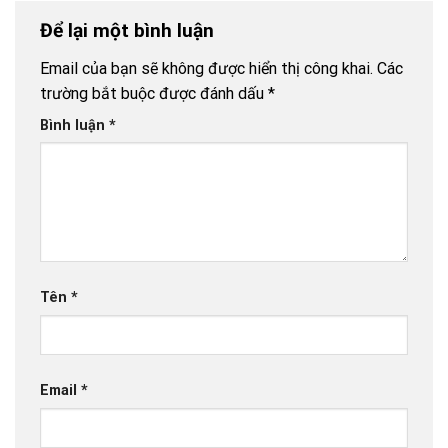
Để lại một bình luận
Email của bạn sẽ không được hiển thị công khai.
Các
trường bắt buộc được đánh dấu
*
Bình luận
*
Tên
*
Email
*