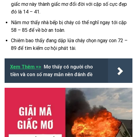
giấc mơ này thành giấc mơ đổi đời với cặp số cực đẹp
đó là 14 – 41.
Nằm mơ thấy nhà bếp bị cháy có thể nghĩ ngay tới cặp
58 – 85 để về bờ an toàn.
Chiêm bao thấy đang dập lửa cháy chọn ngay con 72 –
89 để tìm kiếm cơ hội phát tài.
Xem Thêm =>
Mơ thấy có người cho
tiền và con số may mắn nên đánh đề