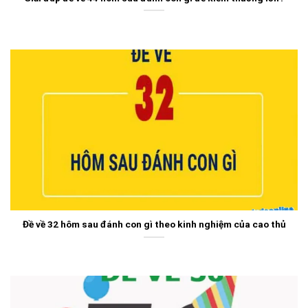
Đề về 32 hôm sau đánh con gì theo kinh nghiệm của cao thủ