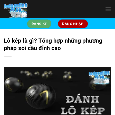
Skip
to
content
ĐĂNG KÝ
ĐĂNG NHẬP
Lô kép là gì? Tổng hợp những phương
pháp soi cầu đỉnh cao