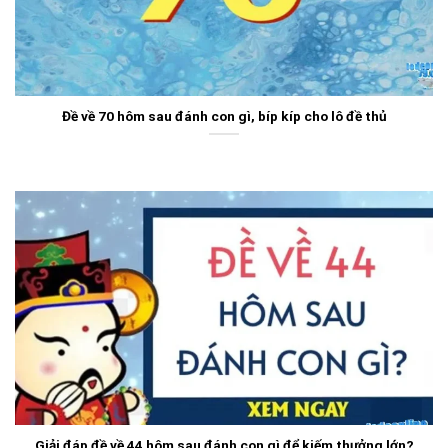
Đề về 70 hôm sau đánh con gì, bíp kíp cho lô đề thủ
Giải đáp đề về 44 hôm sau đánh con gì để kiếm thưởng lớn?