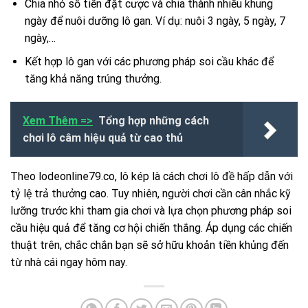
Chia nhỏ số tiền đặt cược và chia thành nhiều khung
ngày để nuôi dưỡng lô gan. Ví dụ: nuôi 3 ngày, 5 ngày, 7
ngày,…
Kết hợp lô gan với các phương pháp soi cầu khác để
tăng khả năng trúng thưởng.
Xem Thêm =>
Tổng hợp những cách
chơi lô câm hiệu quả từ cao thủ
Theo lodeonline79.co, lô kép là cách chơi lô đề hấp dẫn với
tỷ lệ trả thưởng cao. Tuy nhiên, người chơi cần cân nhắc kỹ
lưỡng trước khi tham gia chơi và lựa chọn phương pháp soi
cầu hiệu quả để tăng cơ hội chiến thắng. Áp dụng các chiến
thuật trên, chắc chắn bạn sẽ sở hữu khoản tiền khủng đến
từ nhà cái ngay hôm nay.