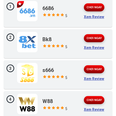
1
6686
CHƠI NGAY
5
Xem Review
2
Bk8
CHƠI NGAY
5
Xem Review
3
s666
CHƠI NGAY
5
Xem Review
4
W88
CHƠI NGAY
5
Xem Review