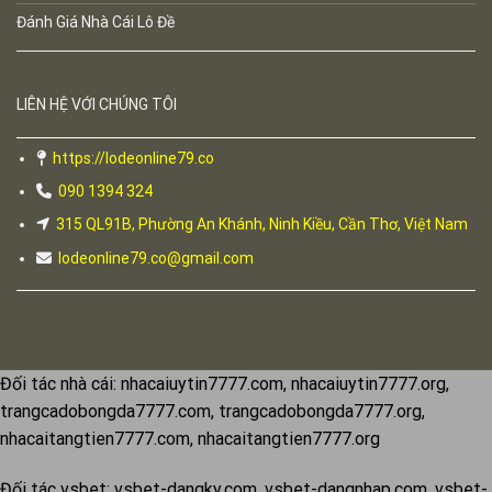
Đánh Giá Nhà Cái Lô Đề
LIÊN HỆ VỚI CHÚNG TÔI
https://lodeonline79.co
0
90 1394 324
315 QL91B, Phường An Khánh, Ninh Kiều, Cần Thơ, Việt Nam
lodeonline79.co@gmail.com
Đối tác nhà cái: nhacaiuytin7777.com, nhacaiuytin7777.org,
trangcadobongda7777.com, trangcadobongda7777.org,
nhacaitangtien7777.com, nhacaitangtien7777.org
Đối tác vsbet: vsbet-dangky.com, vsbet-dangnhap.com, vsbet-