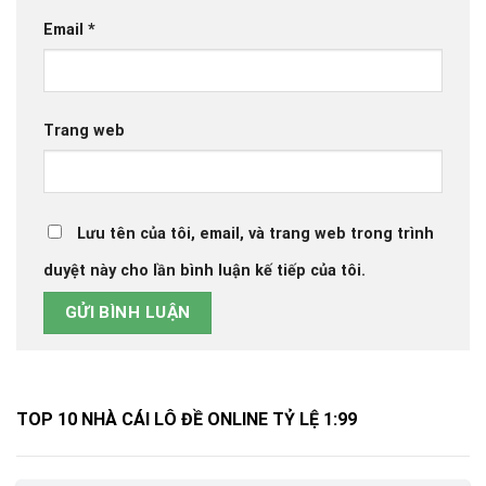
Email
*
Trang web
Lưu tên của tôi, email, và trang web trong trình
duyệt này cho lần bình luận kế tiếp của tôi.
TOP 10 NHÀ CÁI LÔ ĐỀ ONLINE TỶ LỆ 1:99