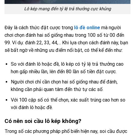
Lô kép mang đến tỷ lệ trả thưởng cực khủng
Đây là cách thức đặt cược trong
lô đề online
mà người
chơi chọn đánh hai số giống nhau trong 100 số từ 00 đến
99. Ví dụ: đánh 22, 33, 44,… Khi lựa chọn cách đánh này, bạn
sẽ bất ngờ về những ưu điểm nổi bật, có thể kể đến như:
So với đánh lô hoặc đề, lô kép có tỷ lệ trả thưởng cao
hơn gấp nhiều lần, lên đến 80 lần số tiền đặt cược.
Người chơi chỉ cần chọn hai số giống nhau để đánh,
không cần phải quan tâm đến thứ tự các số.
Với 100 cặp số có thể chọn, xác suất trúng cao hơn so
với đánh lô hoặc đề.
Có nên soi cầu lô kép không?
Trong số các phương pháp phổ biến hiện nay, soi cầu được