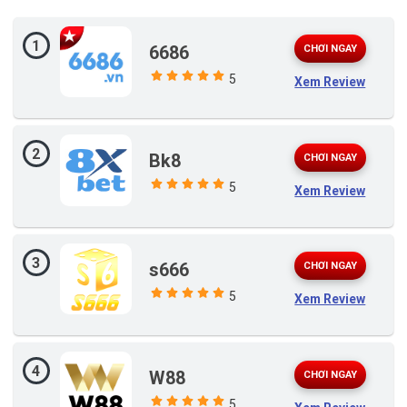
1
6686
CHƠI NGAY
5
Xem Review
2
Bk8
CHƠI NGAY
5
Xem Review
3
s666
CHƠI NGAY
5
Xem Review
4
W88
CHƠI NGAY
5