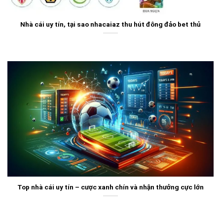
Nhà cái uy tín, tại sao nhacaiaz thu hút đông đảo bet thủ
Top nhà cái uy tín – cược xanh chín và nhận thưởng cực lớn