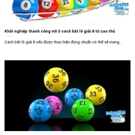
Khởi nghiệp thành công với 5 cách bắt lô giải 8 từ cao thủ
Cách bắt lô giải 8 nếu được thực hiện đúng chuẩn có thể sẽ mang...