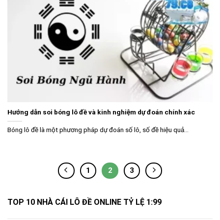
Hướng dẫn soi bóng lô đề và kinh nghiệm dự đoán chính xác
Bóng lô đề là một phương pháp dự đoán số lô, số đề hiệu quả...
1
2
3
TOP 10 NHÀ CÁI LÔ ĐỀ ONLINE TỶ LỆ 1:99