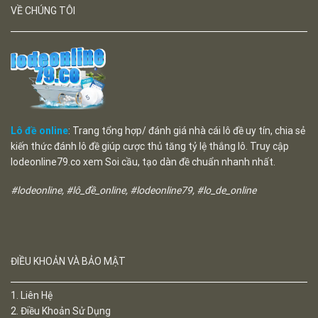
VỀ CHÚNG TÔI​
Lô đề online
: Trang tổng hợp/ đánh giá nhà cái lô đề uy tín, chia sẻ
kiến thức đánh lô đề giúp cược thủ tăng tỷ lệ thắng lô. Truy cập
lodeonline79.co xem Soi cầu, tạo dàn đề chuẩn nhanh nhất.
#lodeonline, #lô_đề_online, #lodeonline79, #lo_de_online
ĐIỀU KHOẢN VÀ BẢO MẬT
1.
Liên Hệ
2.
Điều Khoản Sử Dụng