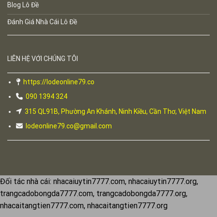
Blog Lô Đề
Đánh Giá Nhà Cái Lô Đề
LIÊN HỆ VỚI CHÚNG TÔI
https://lodeonline79.co
0
90 1394 324
315 QL91B, Phường An Khánh, Ninh Kiều, Cần Thơ, Việt Nam
lodeonline79.co@gmail.com
Đối tác nhà cái: nhacaiuytin7777.com, nhacaiuytin7777.org,
trangcadobongda7777.com, trangcadobongda7777.org,
nhacaitangtien7777.com, nhacaitangtien7777.org