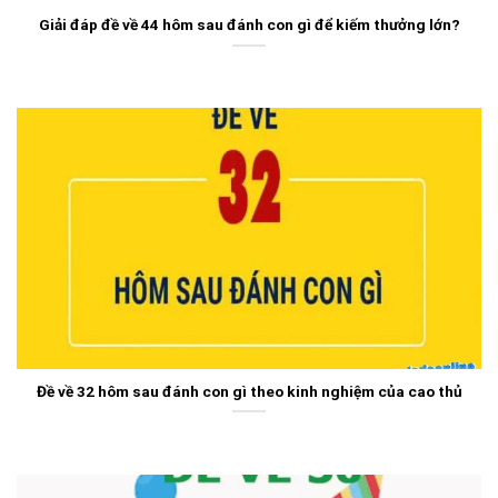
Giải đáp đề về 44 hôm sau đánh con gì để kiếm thưởng lớn?
Đề về 32 hôm sau đánh con gì theo kinh nghiệm của cao thủ