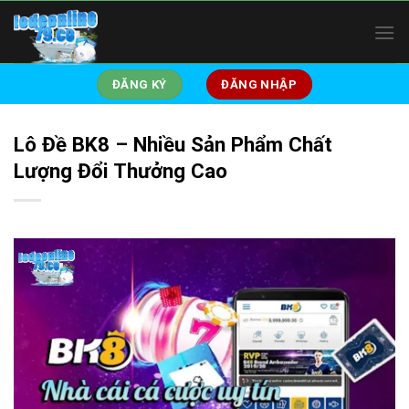
Skip
to
content
ĐĂNG KÝ
ĐĂNG NHẬP
Lô Đề BK8 – Nhiều Sản Phẩm Chất
Lượng Đổi Thưởng Cao