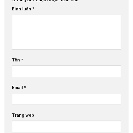
Bình luận
*
Tên
*
Email
*
Trang web