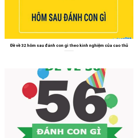
Đề về 32 hôm sau đánh con gì theo kinh nghiệm của cao thủ