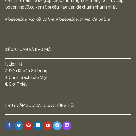
kiến thức đánh lô đề giúp cược thủ tăng tỷ lệ thắng lô. Truy cập
lodeonline79.co xem Soi cầu, tạo dàn đề chuẩn nhanh nhất.
#lodeonline, #lô_đề_online, #lodeonline79, #lo_de_online
ĐIỀU KHOẢN VÀ BẢO MẬT
1.
Liên Hệ
2.
Điều Khoản Sử Dụng
3.
Chính Sách Bảo Mật
4.
Giới Thiệu
TRUY CẬP SOCICAL CỦA CHÚNG TÔI