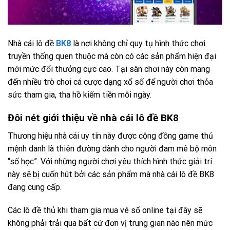
Nhà cái lô đề
BK8
là nơi không chỉ quy tụ hình thức chơi
truyền thống quen thuộc mà còn có các sản phẩm hiện đại
mới mức đổi thưởng cực cao. Tại sân chơi này còn mang
đến nhiều trò chơi cá cược dạng xổ số để người chơi thỏa
sức tham gia, tha hồ kiếm tiền mỗi ngày.
Đôi nét giới thiệu về nhà cái lô đề BK8
Thương hiệu nhà cái uy tín này được cộng đồng game thủ
mệnh danh là thiên đường dành cho người đam mê bộ môn
“số học”. Với những người chơi yêu thích hình thức giải trí
này sẽ bị cuốn hút bởi các sản phẩm mà nhà cái lô đề BK8
đang cung cấp.
Các lô đề thủ khi tham gia mua vé số online tại đây sẽ
không phải trải qua bất cứ đơn vị trung gian nào nên mức