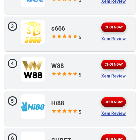
5
Xem Review
3
s666
CHƠI NGAY
5
Xem Review
4
W88
CHƠI NGAY
5
Xem Review
5
Hi88
CHƠI NGAY
5
Xem Review
6
CHƠI NGAY