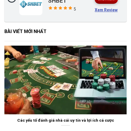
SHBET
5
Xem Review
BÀI VIẾT MỚI NHẤT
Các yếu tố đánh giá nhà cái uy tín và lợi ích cá cược