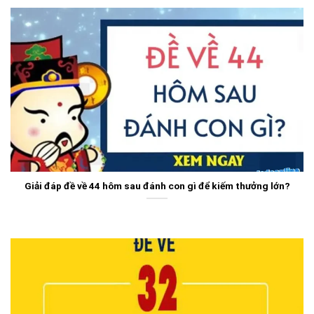
Giải đáp đề về 44 hôm sau đánh con gì để kiếm thưởng lớn?